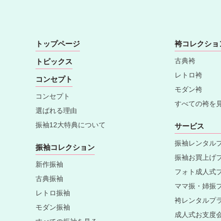
トップページ
袴コレクショ
古典袴
トピックス
レトロ袴
コンセプト
モダン袴
コンセプト
すべての袴を
選ばれる理由
振袖12大特典について
サービス
振袖レンタル
振袖コレクション
振袖お買上げ
新作振袖
フォト成人式
古典振袖
ママ振・姉振
レトロ振袖
袴レンタルプ
モダン振袖
成人式お支度