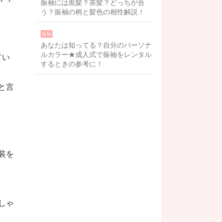
振袖には黒髪？茶髪？どっちが合
う？振袖の柄と髪色の相性解説！
振袖
あなたは知ってる？自分のパーソナ
ルカラー★成人式で振袖をレンタル
てい
するときの参考に！
と言
装を
しゃ