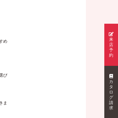
来
すめ
店
予
約
選び
カ
タ
ロ
グ
請
きま
求