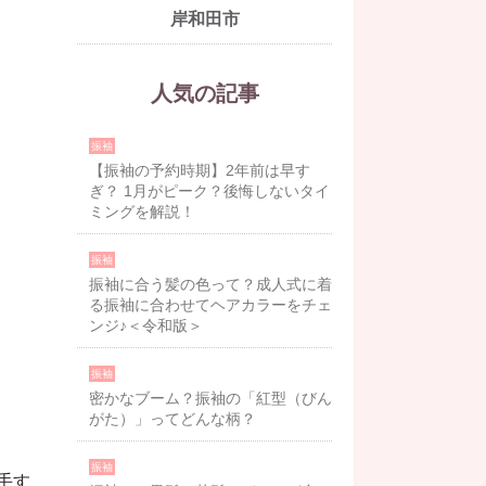
岸和田市
人気の記事
振袖
【振袖の予約時期】2年前は早す
ぎ？ 1月がピーク？後悔しないタイ
ミングを解説！
振袖
振袖に合う髪の色って？成人式に着
る振袖に合わせてヘアカラーをチェ
ンジ♪＜令和版＞
振袖
密かなブーム？振袖の「紅型（びん
がた）」ってどんな柄？
振袖
手す