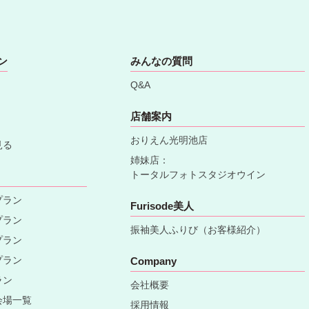
ン
みんなの質問
Q&A
店舗案内
おりえん光明池店
見る
姉妹店：
トータルフォトスタジオウイン
プラン
Furisode美人
プラン
振袖美人ふりび（お客様紹介）
プラン
プラン
Company
ラン
会社概要
会場一覧
採用情報