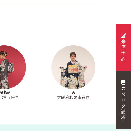
来
店
予
約
カ
あゆみ
A
タ
府堺市在住
大阪府和泉市在住
ロ
グ
請
求