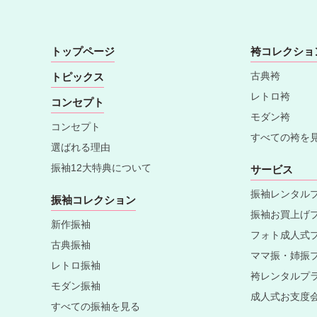
トップページ
袴コレクショ
古典袴
トピックス
レトロ袴
コンセプト
モダン袴
コンセプト
すべての袴を
選ばれる理由
振袖12大特典について
サービス
振袖レンタル
振袖コレクション
振袖お買上げ
新作振袖
フォト成人式
古典振袖
ママ振・姉振
レトロ振袖
袴レンタルプ
モダン振袖
成人式お支度
すべての振袖を見る