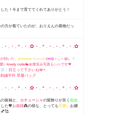
ました！今まで育ててくれてありがとう！
いの方が着ていたのが、おりえんの着物だっ
＊
.・.・.
＊
.・.✿・.
＊
.・.・.
＊
.・.✿
k
が効いた、
princess
furisode
(
⋈
◍＞◡＜◍)
。
✧
愛い
lovely code
🐇🎀微笑み写真も
cute
です💗
可愛く
目立って下さいね💎
+
.
 🌸 刺繡半衿 草履バッグ
＊
.・.・.
＊
.・.✿・.
＊
.・.・.
＊
.・.✿
色の振袖と、
カチューシャ
の髪飾りが良く
似合
した💖
お姫様
👸の様な、とっても
可愛い
お嬢
🥰