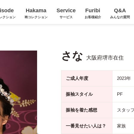
isode
Hakama
Service
Furibi
Q&A
レクション
袴コレクション
サービス
お客様紹介
みんなの質問
さな
大阪府堺市在住
ご成人年度
2023年
振袖スタイル
PF
振袖を着た感想
スタッ
一番見せたい人は？
家族