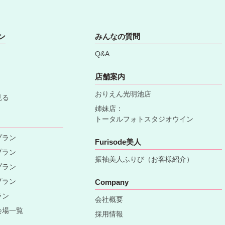
ン
みんなの質問
Q&A
店舗案内
おりえん光明池店
見る
姉妹店：
トータルフォトスタジオウイン
プラン
Furisode美人
プラン
振袖美人ふりび（お客様紹介）
プラン
プラン
Company
ラン
会社概要
会場一覧
採用情報