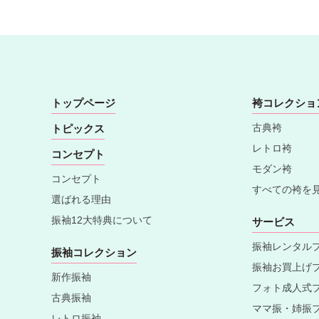
トップページ
袴コレクショ
古典袴
トピックス
レトロ袴
コンセプト
モダン袴
コンセプト
すべての袴を
選ばれる理由
振袖12大特典について
サービス
振袖レンタル
振袖コレクション
振袖お買上げ
新作振袖
フォト成人式
古典振袖
ママ振・姉振
レトロ振袖