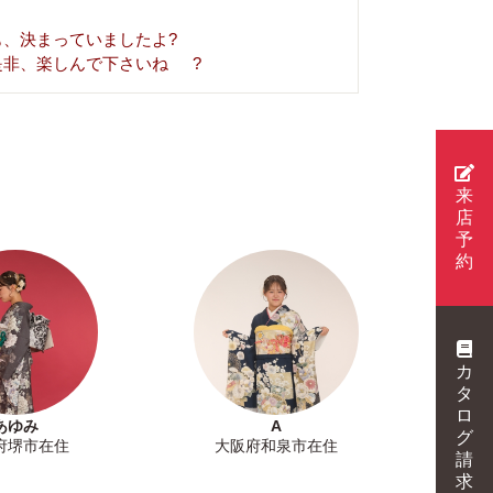
も、決まっていましたよ?
是非、楽しんで下さいね
?
来
店
予
約
カ
タ
ロ
あゆみ
A
グ
府堺市在住
大阪府和泉市在住
請
求