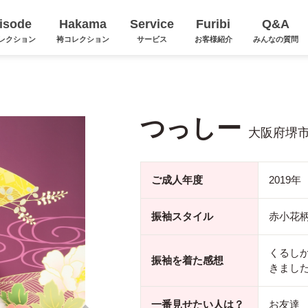
isode
Hakama
Service
Furibi
Q&A
レクション
袴コレクション
サービス
お客様紹介
みんなの質問
つっしー
大阪府堺
ご成人年度
2019年
振袖スタイル
赤小花
くるしか
振袖を着た感想
きまし
一番見せたい人は？
お友達