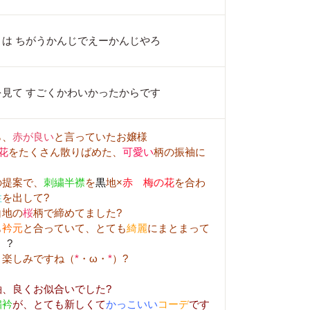
とは ちがうかんじでえーかんじやろ
を見て すごくかわいかったからです
ら、
赤が良い
と言っていたお嬢様
花
をたくさん散りばめた、
可愛い
柄の振袖に
の提案で、
刺繍半襟
を
黒
地×
赤 梅の花
を合わ
性
を出して?
白地の
桜
柄で締めてました?
も
衿元
と合っていて、とても
綺麗
にまとまって
?
、楽しみですね（
*
・ω・
*
）?
袖、良くお似合いでした?
繍衿
が、とても新しくて
かっこいい
コーデ
です