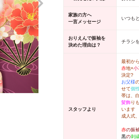
家族の方へ
いつも
一言メッセージ
おりえんで振袖を
チラシ
決めた理由は？
最初か
赤
地×
小
決定?
お父様
せて
個
帯は、
髪飾
り
スタッフより
います
成人式
赤
の振
黒
の
刺