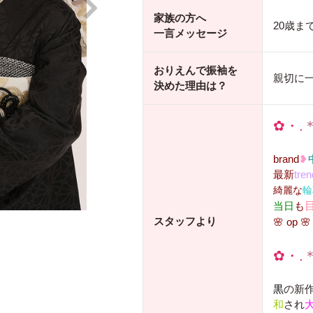
家族の方へ
20歳ま
一言メッセージ
おりえんで振袖を
親切に
決めた理由は？
✿・.
brand
❥
最新
tren
綺麗な
輪
当日
も
スタッフより
🌸 op
✿・.
黒
の新作
和
され