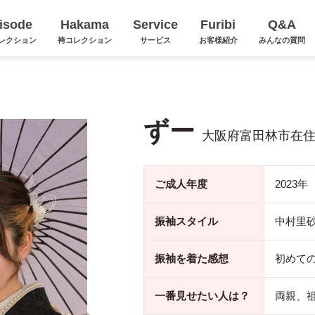
isode
Hakama
Service
Furibi
Q&A
レクション
袴コレクション
サービス
お客様紹介
みんなの質問
ずー
大阪府富田林市在
ご成人年度
2023年
振袖スタイル
中村里砂×g
振袖を着た感想
初めて
一番見せたい人は？
両親、