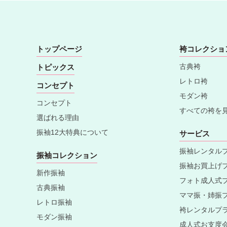
トップページ
袴コレクショ
古典袴
トピックス
レトロ袴
コンセプト
モダン袴
コンセプト
すべての袴を
選ばれる理由
振袖12大特典について
サービス
振袖レンタル
振袖コレクション
振袖お買上げ
新作振袖
フォト成人式
古典振袖
ママ振・姉振
レトロ振袖
袴レンタルプ
モダン振袖
成人式お支度