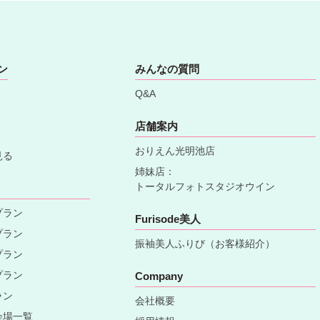
ン
みんなの質問
Q&A
店舗案内
おりえん光明池店
見る
姉妹店：
トータルフォトスタジオウイン
プラン
Furisode美人
プラン
振袖美人ふりび（お客様紹介）
プラン
プラン
Company
ラン
会社概要
会場一覧