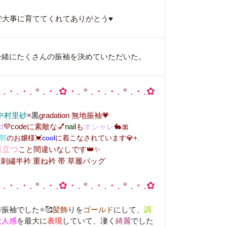
で大事に育ててくれてありがとう♥
一緒にたくさんの振袖を決めていただいた。
＊
.・.・.
＊
.・.✿・.
＊
.・.・.
＊
.・.✿
中村里砂
×
黒
gradation 無地振袖💗
d
💜codeに素敵な💅
nail
も
オシャレ
🐇🎀
郭
のお嬢様💓
cool
に着こなされています💎+.
目立つ
こと間違いなしです👑✨
 🌸 刺繡半衿 重ね衿 帯 草履バッグ
＊
.・.・.
＊
.・.✿・.
＊
.・.・.
＊
.・.✿
振袖でした⭐🥰
髪飾
りを
ゴールド
にして、
調
大人感
を最大に
表現
していて、凄く
綺麗
でした