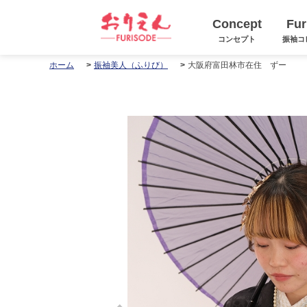
Concept
Fur
コンセプト
振袖コ
大阪府富田林市在住 ずー
ホーム
振袖美人（ふりび）