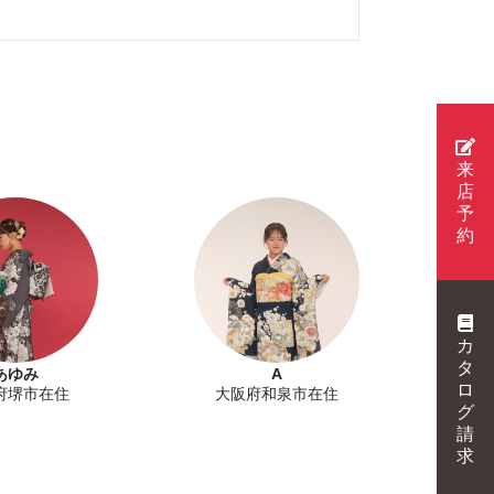
来
店
予
約
カ
タ
あゆみ
A
ロ
府堺市在住
大阪府和泉市在住
グ
請
求