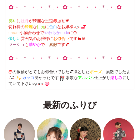
✿・.
＊
.・.・.
＊
.・.✿・.
＊
.・.・.
＊
.・.✿
熨斗
に
牡丹
が綺麗な王道
赤
振袖💗
切れ長の
綺麗
な
目元
に
色白
なお嬢様
cream
小物合わせで
やわらかcode
に🌼
優しい
雰囲気のお嬢様に
お似合い
です🐇🎀
ツーショ
も
華やか
で、
素敵
です💕
✿・.
＊
.・.・.
＊
.・.✿・.
＊
.・.・.
＊
.・.✿
赤
の振袖がとてもお似合いでした💕凜とした
ポーズ
、素敵でしたよ
カッコ
良かったです
素敵な
アルバム
仕上がり
楽しみ
にし
ていて下さいね
最新のふりび