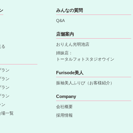
ン
みんなの質問
Q&A
店舗案内
おりえん光明池店
見る
姉妹店：
トータルフォトスタジオウイン
プラン
Furisode美人
プラン
振袖美人ふりび（お客様紹介）
プラン
プラン
Company
ラン
会社概要
会場一覧
採用情報