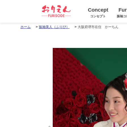
Concept
Fur
コンセプト
振袖コ
大阪府堺市在住 かーちん
ホーム
振袖美人（ふりび）