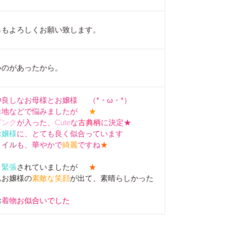
らもよろしくお願い致します。
いのがあったから。
仲良しなお母様とお嬢様
（*・ω・*）
白地などで悩みましたが
★
ピンク
が入った、
Cute
な
古典柄
に決定★
お嬢様
に、とても良く似合っています
タイル
も、華やかで
綺麗
ですね
★
、
緊張
されていましたが
★
んお嬢様の
素敵な笑顔
が出て、素晴らしかった
お
着物
お似合いでした