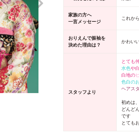
家族の方へ
これか
一言メッセージ
おりえんで振袖を
かわい
決めた理由は？
とても
水色
や
白地の
色白の
ヘアス
スタッフより
初めは
どんど
です
とても