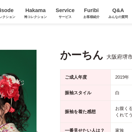
isode
Hakama
Service
Furibi
Q&A
レクション
袴コレクション
サービス
お客様紹介
みんなの質問
かーちん
大阪府堺
ご成人年度
2019年
振袖スタイル
白
お腹く
振袖を着た感想
くれて
一番見せたい人は？
家族