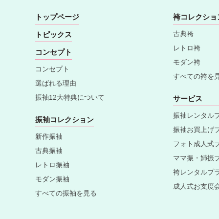
トップページ
袴コレクショ
古典袴
トピックス
レトロ袴
コンセプト
モダン袴
コンセプト
すべての袴を
選ばれる理由
振袖12大特典について
サービス
振袖レンタル
振袖コレクション
振袖お買上げ
新作振袖
フォト成人式
古典振袖
ママ振・姉振
レトロ振袖
袴レンタルプ
モダン振袖
成人式お支度
すべての振袖を見る