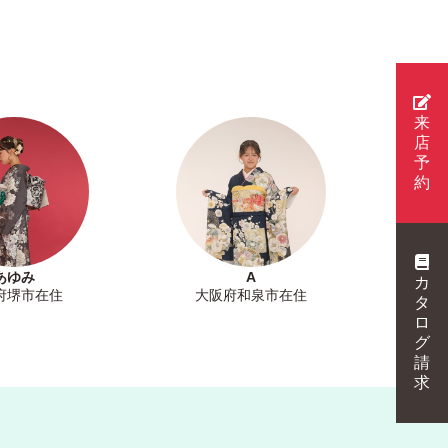
来
店
予
約
あゆみ
A
カ
府堺市在住
大阪府和泉市在住
タ
ロ
グ
請
求