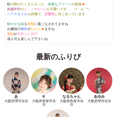
松
の柄がたくさん入った、
綺麗なグリーン
の振袖
★
刺繍半衿
の
ピンク
×
梅の花
も可愛いです
（*・ω・*）
ヘアスタイル
も綺麗で、
雰囲気
に良く合っています
鮮やかな緑
を
素敵
に着こなされてますね
お嬢様の
個性
が
ひかり
★
ますね
笑顔
が
素敵なお嬢様
成人式も楽しんで下さいね
最新のふりび
あ
K
なるちゃん
あゆみ
大阪府堺市在住
大阪府和泉市在
大阪府和泉市在
大阪府堺市在住
住
住