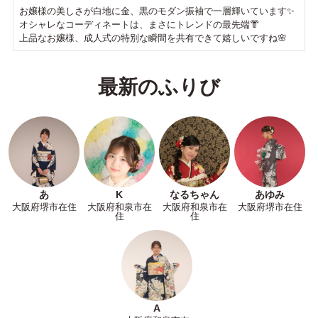
お嬢様の美しさが白地に金、黒のモダン振袖で一層輝いています✨
オシャレなコーディネートは、まさにトレンドの最先端👘
上品なお嬢様、成人式の特別な瞬間を共有できて嬉しいですね🌸
最新のふりび
あ
K
なるちゃん
あゆみ
大阪府堺市在住
大阪府和泉市在
大阪府和泉市在
大阪府堺市在住
住
住
A