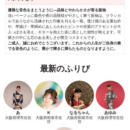
優雅な音色をまとうように—品格とやわらかさが香る振袖
淡いベージュに藤色や青の花模様がやさしく舞う振袖は、クラシカ
ルでありながら洗練された印象を与える一着。透け感のある重ね衿
や、帯揚げ・帯締めにあしらわれたピンクや赤紫のアクセントが大
人っぽさを添え、ギターを抱えた姿に凛とした個性が映えます。可
憐さの中にも芯のある美しさが際立つスタイルです。
ご成人、誠におめでとうございます。これからの人生がご自身の奏
でる音色のように、豊かで輝きに満ちたものとなりますように。
最新のふりび
あ
K
なるちゃん
あゆみ
大阪府堺市在住
大阪府和泉市在
大阪府和泉市在
大阪府堺市在住
住
住