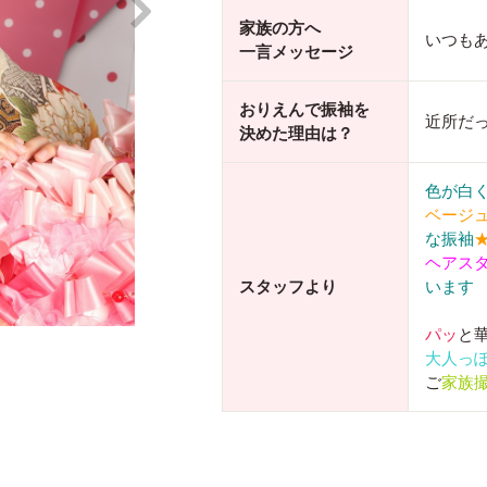
家族の方へ
いつも
一言メッセージ
おりえんで振袖を
近所だ
決めた理由は？
色が白
ベージ
な振袖
ヘアス
スタッフより
います
パッ
と
大人っ
ご
家族