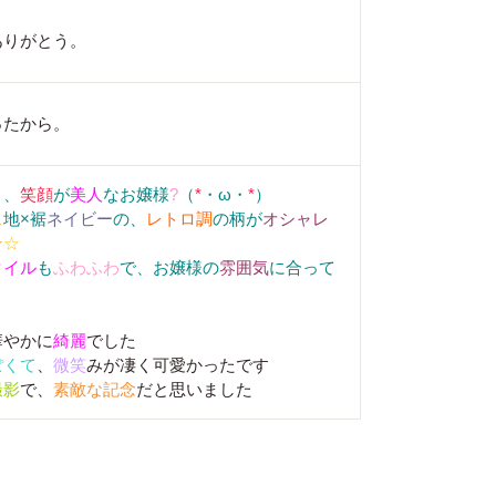
ありがとう。
ったから。
く、
笑顔
が
美人
なお嬢様
?
（
*
・ω・
*
）
ュ
地×裾
ネイビー
の、
レトロ調
の柄が
オシャレ
★
☆
タイル
も
ふわふわ
で、お嬢様の
雰囲気
に合って
華やかに
綺麗
でした
ぽくて
、
微笑
みが凄く可愛かったです
撮影
で、
素敵な記念
だと思いました