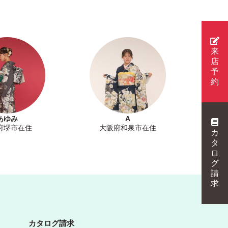
来
店
予
約
あゆみ
A
府堺市在住
大阪府和泉市在住
カ
タ
ロ
グ
請
求
カタログ請求