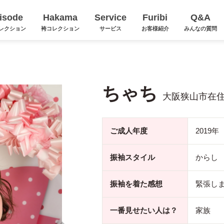
isode
Hakama
Service
Furibi
Q&A
レクション
袴コレクション
サービス
お客様紹介
みんなの質問
ちゃち
大阪狭山市在
ご成人年度
2019年
振袖スタイル
からし
振袖を着た感想
緊張し
一番見せたい人は？
家族