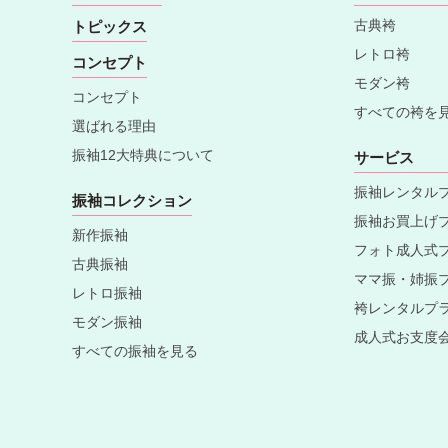
古典袴
トピックス
レトロ袴
コンセプト
モダン袴
コンセプト
すべての袴を
選ばれる理由
振袖12大特典について
サービス
振袖レンタル
振袖コレクション
振袖お買上げ
新作振袖
フォト成人式
古典振袖
ママ振・姉振
レトロ振袖
袴レンタルプ
モダン振袖
成人式お支度
すべての振袖を見る