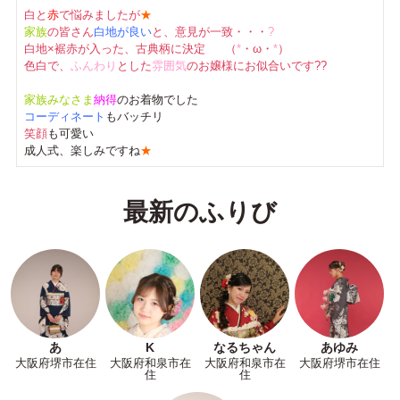
白と
赤
で悩みましたが
★
家族
の皆さん
白地が良い
と、意見が一致・・・
?
白地×裾赤が入った、古典柄に決定
（
*
・ω・
*
）
色白で、
ふんわり
とした
雰囲気
のお嬢様にお似合いです??
家族みなさま
納得
のお着物でした
コーディネート
もバッチリ
笑顔
も可愛い
成人式、楽しみですね
★
最新のふりび
あ
K
なるちゃん
あゆみ
大阪府堺市在住
大阪府和泉市在
大阪府和泉市在
大阪府堺市在住
住
住