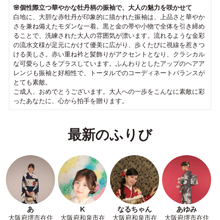
🌸個性際立つ華やかな牡丹柄の振袖で、大人の魅力を咲かせて
白地に、大胆な赤牡丹が印象的に描かれた振袖は、上品さと華やか
さを兼ね備えたモダンな一着。黒と金の帯や小物で全体を引き締め
ることで、洗練された大人の雰囲気が漂います。流れるような金彩
の流水文様が足元にかけて優美に広がり、歩くたびに視線を惹きつ
ける美しさ。赤い重ね衿と髪飾りがアクセントとなり、クラシカル
な可愛らしさをプラスしています。ふんわりとしたアップのヘアア
レンジも振袖と好相性で、トータルでのコーディネートバランスが
とても素敵。
ご成人、おめでとうございます。大人への一歩をこんなに素敵に彩
ったあなたに、心から拍手を贈ります。
最新のふりび
あ
K
なるちゃん
あゆみ
大阪府堺市在住
大阪府和泉市在
大阪府和泉市在
大阪府堺市在住