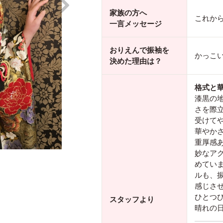
家族の方へ
これか
一言メッセージ
おりえんで振袖を
かっこ
決めた理由は？
格式と
漆黒の
さを際
受けて
華やか
重厚感
妙なア
めてい
ルも、
感じさ
ひとつ
スタッフより
晴れの