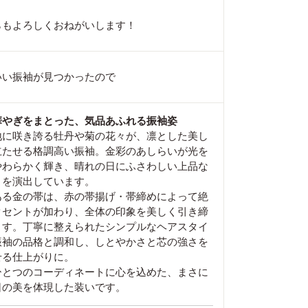
らもよろしくおねがいします！
いい振袖が見つかったので
華やぎをまとった、気品あふれる振袖姿
地に咲き誇る牡丹や菊の花々が、凛とした美し
立たせる格調高い振袖。金彩のあしらいが光を
やわらかく輝き、晴れの日にふさわしい上品な
さを演出しています。
ある金の帯は、赤の帯揚げ・帯締めによって絶
クセントが加わり、全体の印象を美しく引き締
ます。丁寧に整えられたシンプルなヘアスタイ
振袖の品格と調和し、しとやかさと芯の強さを
せる仕上がりに。
ひとつのコーディネートに心を込めた、まさに
日の美を体現した装いです。