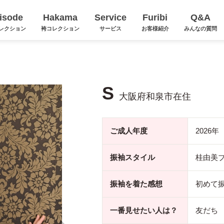
isode
Hakama
Service
Furibi
Q&A
レクション
袴コレクション
サービス
お客様紹介
みんなの質問
S
大阪府和泉市在住
ご成人年度
2026年
振袖スタイル
桂由美
振袖を着た感想
初めて
一番見せたい人は？
友だち