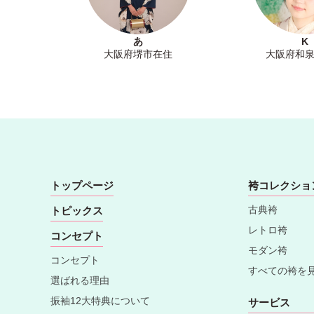
あ
K
大阪府堺市在住
大阪府和
トップページ
袴コレクショ
古典袴
トピックス
レトロ袴
コンセプト
モダン袴
コンセプト
すべての袴を
選ばれる理由
振袖12大特典について
サービス