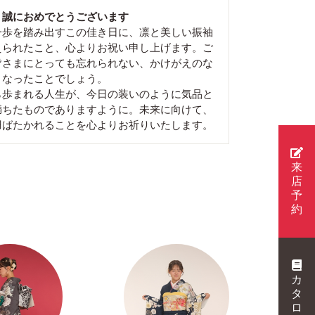
、誠におめでとうございます
一歩を踏み出すこの佳き日に、凛と美しい振袖
えられたこと、心よりお祝い申し上げます。ご
皆さまにとっても忘れられない、かけがえのな
となったことでしょう。
ら歩まれる人生が、今日の装いのように気品と
満ちたものでありますように。未来に向けて、
羽ばたかれることを心よりお祈りいたします。
来
店
予
約
カ
タ
ロ