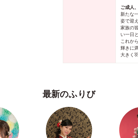
ご成人
新たな
姿で迎
家族の
い一日
これか
輝きに
大きく
最新のふりび