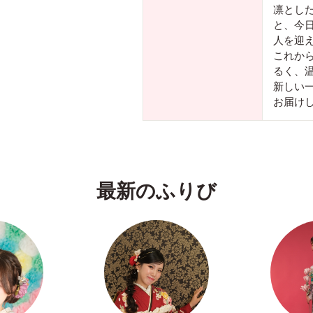
凛とし
と、今
人を迎
これか
るく、
新しい
お届け
最新のふりび