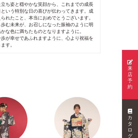
た立ち姿と穏やかな笑顔から、これまでの成長
日という特別な日の喜びが伝わってきます。成
えられたこと、本当におめでとうございます。
ら歩む未来が、お召しになった振袖のように明
温かな色に満ちたものとなりますように。
一歩が幸せであふれますように、心より祝福を
します。
来
店
予
約
カ
タ
ロ
グ