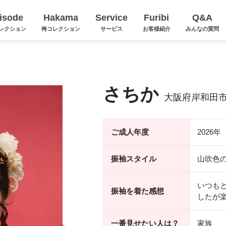
isode
Hakama
Service
Furibi
Q&A
レクション
袴コレクション
サービス
お客様紹介
みんなの質問
さちか
大阪府岸和田
ご成人年度
2026年
振袖スタイル
山吹色
いつも
振袖を着た感想
したが
一番見せたい人は？
家族