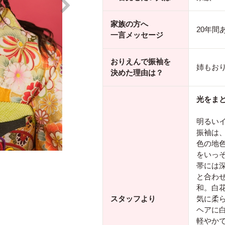
家族の方へ
20年
一言メッセージ
おりえんで振袖を
姉もお
決めた理由は？
光をま
明るい
振袖は
色の地
をいっ
帯には
と合わ
和。白
スタッフより
気に柔
ヘアに
軽やか