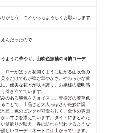
間ありがとう、これからもよろしくお願いします
りえんだったので
とうように華やぐ、山吹色振袖の可憐コーデ
イエローがぱっと花開くように広がる山吹色の
、見るだけで心が弾む華やかさ。やわらかな黄
色に、優美な花々が咲き誇り、お嬢様の透明感
そう引き立てています。
深みのある墨色をチョイスし、帯揚げの若草色
せることで、上品さと大人っぽさが絶妙に調
花と差し色のピンクが可愛らしく、全体の雰囲
らかい甘さを添えています。タイトにまとめた
白い髪飾りが映え、春の訪れを思わせるような
で優しいコーディネートに仕上がっています。