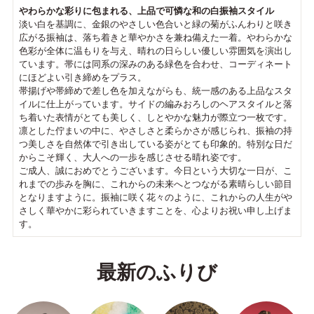
やわらかな彩りに包まれる、上品で可憐な和の白振袖スタイル
淡い白を基調に、金銀のやさしい色合いと緑の菊がふんわりと咲き
広がる振袖は、落ち着きと華やかさを兼ね備えた一着。やわらかな
色彩が全体に温もりを与え、晴れの日らしい優しい雰囲気を演出し
ています。帯には同系の深みのある緑色を合わせ、コーディネート
にほどよい引き締めをプラス。
帯揚げや帯締めで差し色を加えながらも、統一感のある上品なスタ
イルに仕上がっています。サイドの編みおろしのヘアスタイルと落
ち着いた表情がとても美しく、しとやかな魅力が際立つ一枚です。
凛とした佇まいの中に、やさしさと柔らかさが感じられ、振袖の持
つ美しさを自然体で引き出している姿がとても印象的。特別な日だ
からこそ輝く、大人への一歩を感じさせる晴れ姿です。
ご成人、誠におめでとうございます。今日という大切な一日が、こ
れまでの歩みを胸に、これからの未来へとつながる素晴らしい節目
となりますように。振袖に咲く花々のように、これからの人生がや
さしく華やかに彩られていきますことを、心よりお祝い申し上げま
す。
最新のふりび