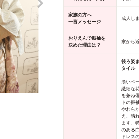
家族の方へ
成人し
一言メッセージ
おりえんで振袖を
家から
決めた理由は？
後ろ姿
タイル
淡いベ
繊細な
を兼ね
ドの振
やわら
え、晴
ます。
のある
ドレス