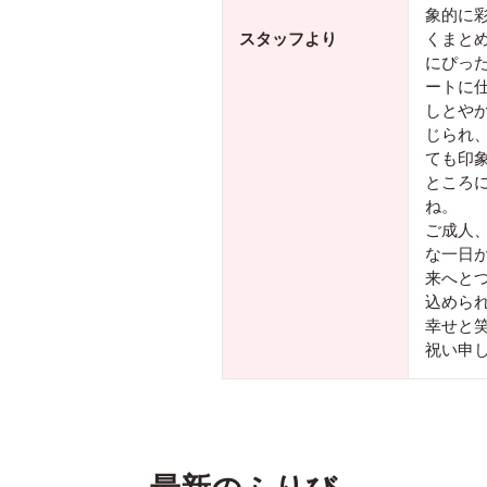
象的に
スタッフより
くまと
にぴっ
ートに
しとや
じられ
ても印
ところ
ね。
ご成人
な一日
来へと
込めら
幸せと
祝い申