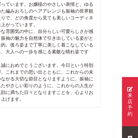
彩っています。お嬢様のやさしい表情と、ゆる
めた編みおろしのヘアアレンジも振袖の世界観
たりで、どの角度から見ても美しいコーディネ
仕上がっています。
かな雰囲気の中に、自分らしい可愛らしさが感
、振袖の魅力を自然体で引き出している姿がと
象的。後ろ姿まで丁寧に美しく着こなしている
に、大人への一歩を感じる素敵な晴れ姿です
、誠におめでとうございます。今日という特別
が、これまでの思い出とともに、これからの未
つながる大切な節目となりますように。振袖に
れたやさしい彩りのように、これからの人生が
笑顔に満ちた日々となりますことを、心よりお
来
し上げます。
店
予
約