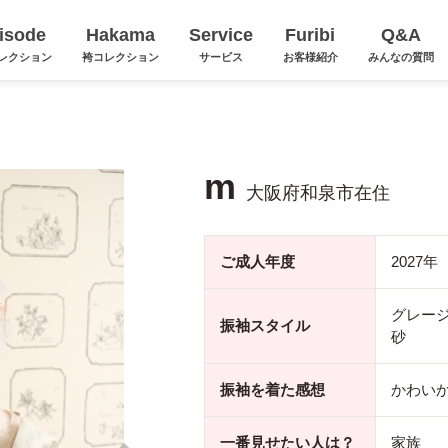
isode
Hakama
Service
Furibi
Q&A
レクション
袴コレクション
サービス
お客様紹介
みんなの質問
m
大阪府和泉市在住
ご成人年度
2027年
グレー
振袖スタイル
砂
振袖を着た感想
かわい
一番見せたい人は？
家族