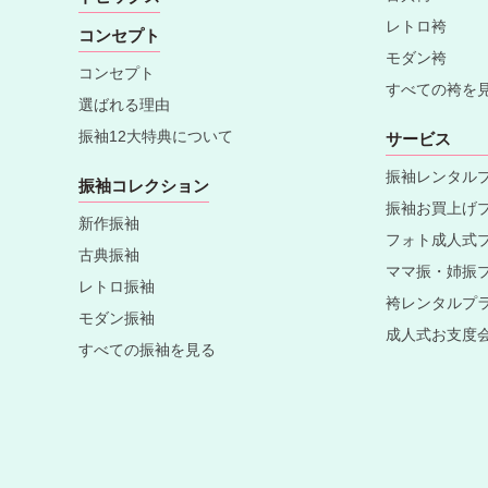
レトロ袴
コンセプト
モダン袴
コンセプト
すべての袴を
選ばれる理由
振袖12大特典について
サービス
振袖レンタル
振袖コレクション
振袖お買上げ
新作振袖
フォト成人式
古典振袖
ママ振・姉振
レトロ振袖
袴レンタルプ
モダン振袖
成人式お支度
すべての振袖を見る