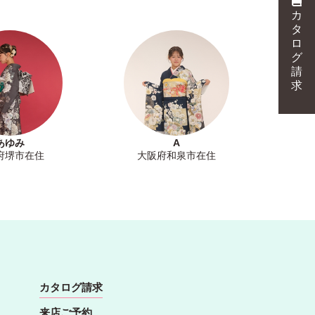
カ
タ
ロ
グ
請
求
あゆみ
A
府堺市在住
大阪府和泉市在住
カタログ請求
来店ご予約