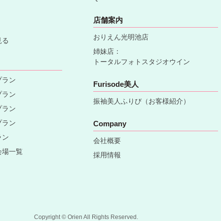
店舗案内
おりえん光明池店
見る
姉妹店：
トータルフォトスタジオウイン
プラン
Furisode美人
プラン
振袖美人ふりび（お客様紹介）
プラン
プラン
Company
ラン
会社概要
会場一覧
採用情報
Copyright © Orien All Rights Reserved.