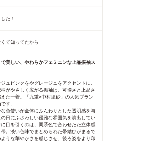
ました！
近くて知ってたから
まで美しい、やわらかフェミニンな上品振袖ス
ージュピンクをやグレージュをアクセントに、
花柄がやさしく広がる振袖は、可憐さと上品さ
備えた一着。「九重×中村里砂」の人気ブラン
袖です。
かな色使いが全体にふんわりとした透明感を与
れの日にふさわしい優雅な雰囲気を演出してい
特に目を引くのは、同系色で合わせたた立体感
白帯。淡い色味でまとめられた帯結びがまるで
のような華やかさを感じさせ、後ろ姿をより印