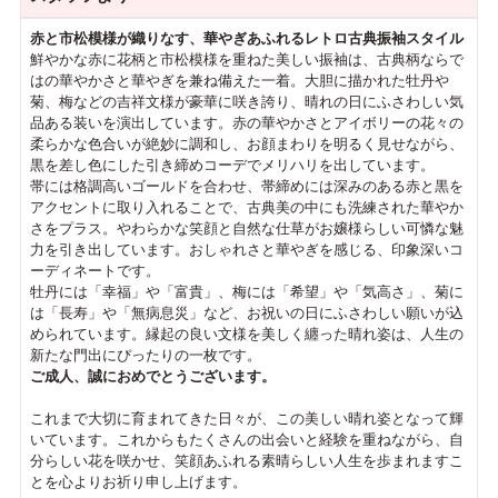
赤と市松模様が織りなす、華やぎあふれるレトロ古典振袖スタイル
鮮やかな赤に花柄と市松模様を重ねた美しい振袖は、古典柄ならで
はの華やかさと華やぎを兼ね備えた一着。大胆に描かれた牡丹や
菊、梅などの吉祥文様が豪華に咲き誇り、晴れの日にふさわしい気
品ある装いを演出しています。赤の華やかさとアイボリーの花々の
柔らかな色合いが絶妙に調和し、お顔まわりを明るく見せながら、
黒を差し色にした引き締めコーデでメリハリを出しています。
帯には格調高いゴールドを合わせ、帯締めには深みのある赤と黒を
アクセントに取り入れることで、古典美の中にも洗練された華やか
さをプラス。やわらかな笑顔と自然な仕草がお嬢様らしい可憐な魅
力を引き出しています。おしゃれさと華やぎを感じる、印象深いコ
ーディネートです。
牡丹には「幸福」や「富貴」、梅には「希望」や「気高さ」、菊に
は「長寿」や「無病息災」など、お祝いの日にふさわしい願いが込
められています。縁起の良い文様を美しく纏った晴れ姿は、人生の
新たな門出にぴったりの一枚です。
ご成人、誠におめでとうございます。
これまで大切に育まれてきた日々が、この美しい晴れ姿となって輝
いています。これからもたくさんの出会いと経験を重ねながら、自
分らしい花を咲かせ、笑顔あふれる素晴らしい人生を歩まれますこ
とを心よりお祈り申し上げます。