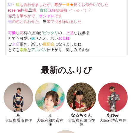
紺
・
緑
も合わせましたが、
赤
が
一番
★
良くお似合いでした
rose red
×裾
黒
地、
古典
Cute
な振袖（
*
・ω・
*
）
?
襟元
も華やかで、
オシャレ
です
裾
の色と合わせた、
黒
帯で引き締めました
可憐
な
花
柄の振袖が
ピッタリ
の、
上品
なお嬢様
とても可愛い
妹
さんと、若い
お母様
ご
来店
頂き、楽しい
撮影会
になりましたね
とても
素敵
な
アルバム
仕上がり、楽しみですね
最新のふりび
あ
K
なるちゃん
あゆみ
大阪府堺市在住
大阪府和泉市在
大阪府和泉市在
大阪府堺市在住
住
住