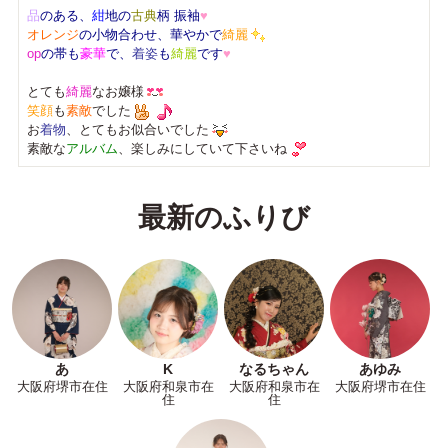
品
のある、
紺
地の
古典
柄 振袖
♥
オレンジ
の小物合わせ、華やかで
綺麗
op
の帯も
豪華
で、
着姿
も
綺麗
です
♥
とても
綺麗
なお嬢様
笑顔
も
素敵
でした
お
着物
、とてもお似合いでした
素敵な
アルバム
、楽しみにしていて下さいね
最新のふりび
あ
K
なるちゃん
あゆみ
大阪府堺市在住
大阪府和泉市在
大阪府和泉市在
大阪府堺市在住
住
住