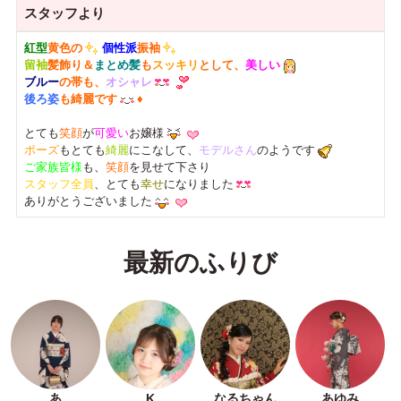
スタッフより
紅型
黄色の
個性派
振袖
留袖
髪飾り＆
まとめ髪
も
スッキリ
として、
美しい
ブルー
の帯も、
オシャレ
後ろ姿
も綺麗です
♦
とても
笑顔
が
可愛い
お嬢様
ポーズ
もとても
綺麗
にこなして、
モデルさん
のようです
ご家族皆様
も、
笑顔
を見せて下さり
スタッフ全員
、とても
幸せ
になりました
ありがとうございました
最新のふりび
あ
K
なるちゃん
あゆみ