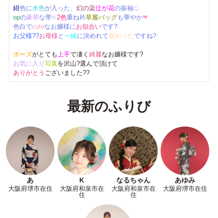
紺
色に
水色
が入った、
幻の染
辻が花
の振袖
♧
op
の
豪華
な帯✨
2色
重ね衿
草履バッグ
も華やか
❤
色白で
cute
なお嬢様に
お似合い
です?
お父様?‍?‍
お母様
と
一緒
に決めれて
良かった
ですね?
ポーズ
がとても
上手
で凄く
綺麗
なお嬢様です?
お気に入り
写真
を沢山?選んで頂けて
ありがとう
ございました??
最新のふりび
あ
K
なるちゃん
あゆみ
大阪府堺市在住
大阪府和泉市在
大阪府和泉市在
大阪府堺市在住
住
住