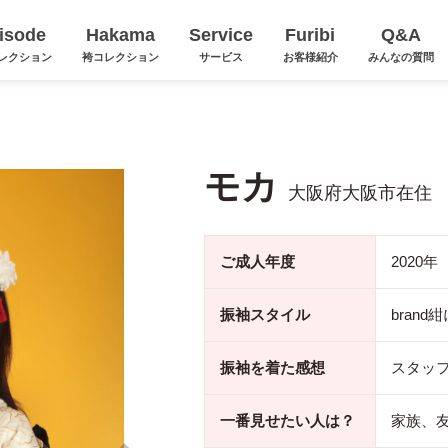
isode
Hakama
Service
Furibi
Q&A
レクション
袴コレクション
サービス
お客様紹介
みんなの質問
モカ
大阪府大阪市在住
ご成人年度
2020年
振袖スタイル
bran
振袖を着た感想
スタッ
一番見せたい人は？
家族、