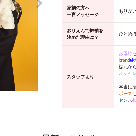
家族の方へ
ありが
一言メッセージ
おりえんで振袖を
ひとめ
決めた理由は？
お母様
brand
紺
襟元
か
オシャ
スタッフより
本当に
ポーズ
センス