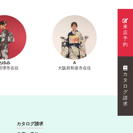
来
店
予
約
あゆみ
A
府堺市在住
大阪府和泉市在住
カ
タ
ロ
グ
請
求
カタログ請求