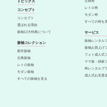
古典袴
トピックス
レトロ袴
コンセプト
モダン袴
コンセプト
すべての袴を
選ばれる理由
振袖12大特典について
サービス
振袖レンタル
振袖コレクション
振袖お買上げ
新作振袖
フォト成人式
古典振袖
ママ振・姉振
レトロ振袖
袴レンタルプ
モダン振袖
成人式お支度
すべての振袖を見る