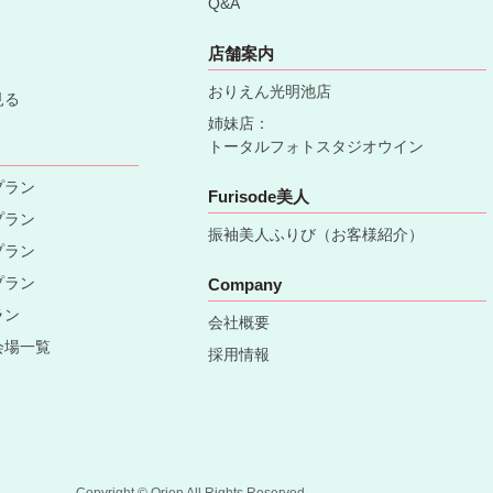
Q&A
店舗案内
おりえん光明池店
見る
姉妹店：
トータルフォトスタジオウイン
プラン
Furisode美人
プラン
振袖美人ふりび（お客様紹介）
プラン
プラン
Company
ラン
会社概要
会場一覧
採用情報