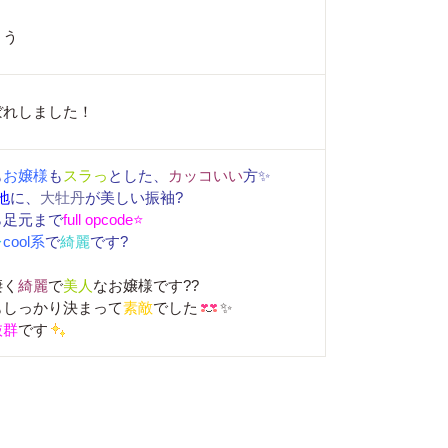
とう
ぼれしました！
も
お嬢様
も
スラっ
とした、
カッコいい
方✨
地
に、
大牡丹
が美しい振袖?
ら足元まで
full opcode⭐
レ
cool系
で
綺麗
です?
凄く
綺麗
で
美人
なお嬢様です??
もしっかり決まって
素敵
でした
✨
抜群
です