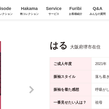
isode
Hakama
Service
Furibi
Q&A
レクション
袴コレクション
サービス
お客様紹介
みんなの質問
はる
大阪府堺市在住
ご成人年度
2021年
振袖スタイル
落ち着
振袖を着た感想
呼吸が
一番見せたい人は？
祖母