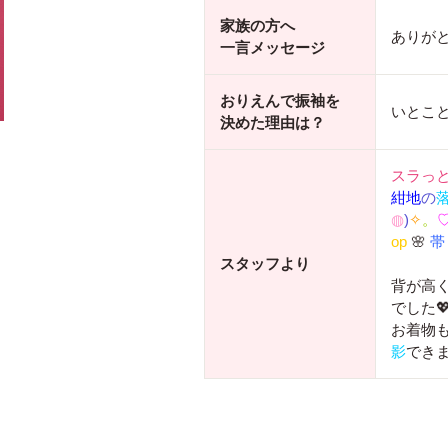
家族の方へ
ありが
一言メッセージ
おりえんで振袖を
いとこ
決めた理由は？
スラっ
紺地
の
◍
)
✧
。
op
🌸
スタッフより
背が高
でした
お着物
影
できま