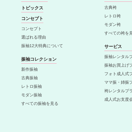
古典袴
トピックス
レトロ袴
コンセプト
モダン袴
コンセプト
すべての袴を
選ばれる理由
振袖12大特典について
サービス
振袖レンタル
振袖コレクション
振袖お買上げ
新作振袖
フォト成人式
古典振袖
ママ振・姉振
レトロ振袖
袴レンタルプ
モダン振袖
成人式お支度
すべての振袖を見る