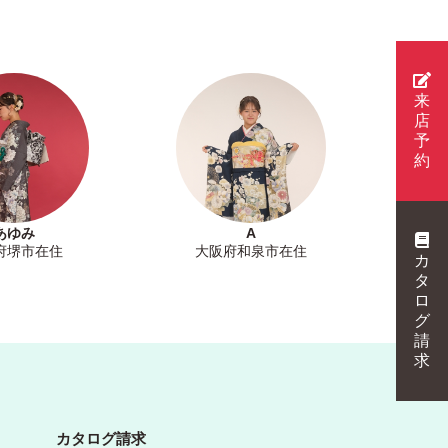
来
店
予
約
あゆみ
A
府堺市在住
大阪府和泉市在住
カ
タ
ロ
グ
請
求
カタログ請求