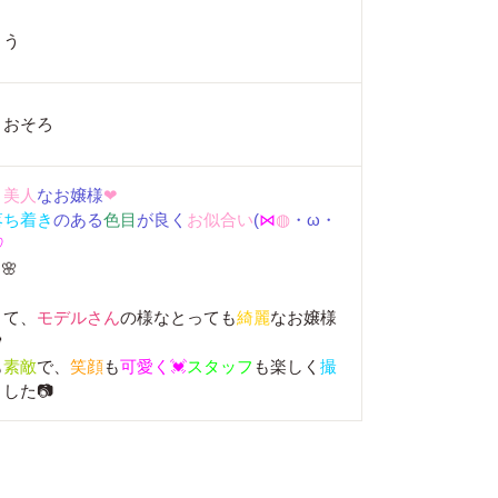
とう
とおそろ
と
美人
なお嬢様
❤
落ち着き
のある
色目
が良く
お似合い
(
⋈
◍
・ω・
♡
帯
🌸
くて、
モデルさん
の様なとっても
綺麗
なお嬢様

も
素敵
で、
笑顔
も
可愛く💓
スタッフ
も楽しく
撮
した📷