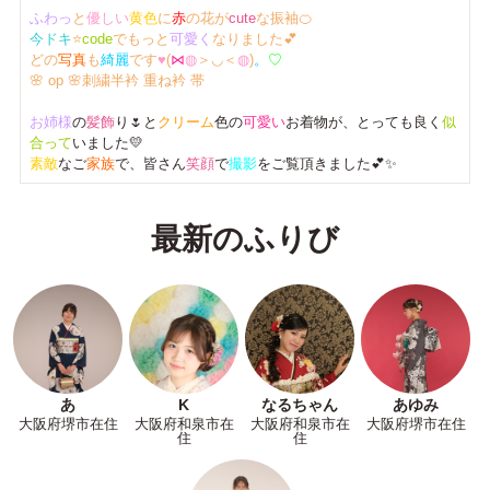
ふわっ
と
優しい
黄色
に
赤
の花が
cute
な振袖🍊
今ドキ
⭐
code
でもっと
可愛く
なりました💕
どの
写真
も
綺麗
です
♥
(
⋈
◍
＞◡＜
◍
)
。
♡
🌸 op 🌸刺繍半衿 重ね衿 帯
お姉様
の
髪飾
り🌷と
クリーム
色の
可愛い
お着物が、とっても良く
似
合って
いました💛
素敵
なご
家族
で、皆さん
笑顔
で
撮影
をご覧頂きました💕✨
最新のふりび
あ
K
なるちゃん
あゆみ
大阪府堺市在住
大阪府和泉市在
大阪府和泉市在
大阪府堺市在住
住
住