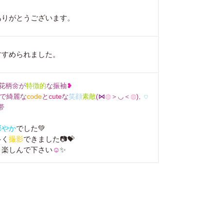
ありがとうございます。
すすめられました。
花柄🌼が
特徴的
な振袖
❥
で綺麗な
code
と
cute
な
笑顔
素敵
(
⋈
◍
＞◡＜
◍
)
。
♡
帯
彩やか
でした💚
多く
撮影
できました📷💝
、楽しんで下さい
☺
✨