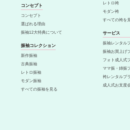
レトロ袴
コンセプト
モダン袴
コンセプト
すべての袴を
選ばれる理由
振袖12大特典について
サービス
振袖レンタル
振袖コレクション
振袖お買上げ
新作振袖
フォト成人式
古典振袖
ママ振・姉振
レトロ振袖
袴レンタルプ
モダン振袖
成人式お支度
すべての振袖を見る