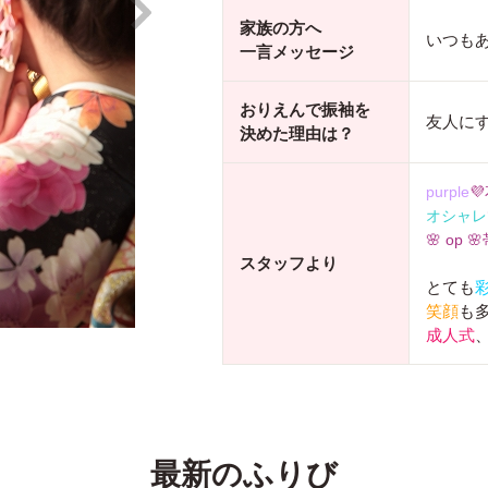
家族の方へ
いつも
一言メッセージ
おりえんで振袖を
友人に
決めた理由は？
purple

オシャレ
🌸 op 
スタッフより
とても
笑顔
も
成人式
最新のふりび