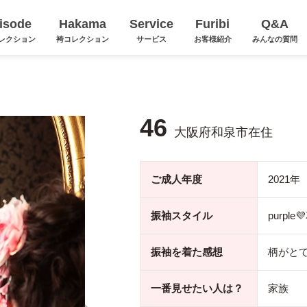
isode
Hakama
Service
Furibi
Q&A
レクション
袴コレクション
サービス
お客様紹介
みんなの質問
46
大阪府和泉市在住
ご成人年度
2021年
振袖スタイル
purpl
振袖を着た感想
柄がと
一番見せたい人は？
家族