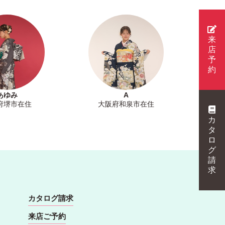
来
店
予
約
あゆみ
A
府堺市在住
大阪府和泉市在住
カ
タ
ロ
グ
請
求
カタログ請求
来店ご予約