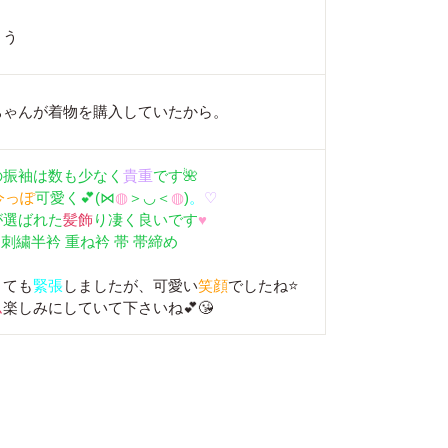
とう
ちゃんが着物を購入していたから。
の振袖は数も少なく
貴重
です🌺
今っぽ
可愛く💕(⋈
◍
＞◡＜
◍
)
。
♡
が選ばれた
髪飾
り凄く良いです
♥
 🌸 刺繍半衿 重ね衿 帯 帯締め
とても
緊張
しましたが、可愛い
笑顔
でしたね⭐
ム
楽しみにしていて下さいね💕😘