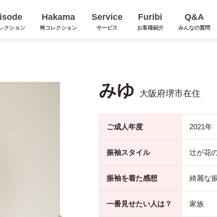
isode
Hakama
Service
Furibi
Q&A
レクション
袴コレクション
サービス
お客様紹介
みんなの質問
みゆ
大阪府堺市在住
ご成人年度
2021年
振袖スタイル
辻が花
振袖を着た感想
綺麗な
一番見せたい人は？
家族