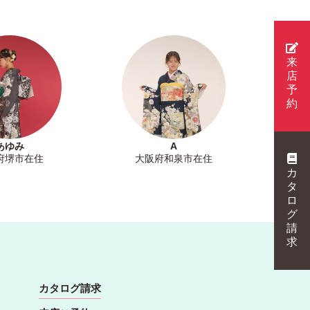
来
店
予
約
あゆみ
A
府堺市在住
大阪府和泉市在住
カ
タ
ロ
グ
請
求
カタログ請求