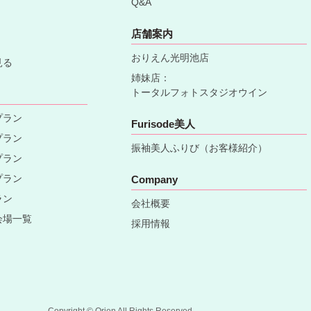
Q&A
店舗案内
おりえん光明池店
見る
姉妹店：
トータルフォトスタジオウイン
プラン
Furisode美人
プラン
振袖美人ふりび（お客様紹介）
プラン
プラン
Company
ラン
会社概要
会場一覧
採用情報