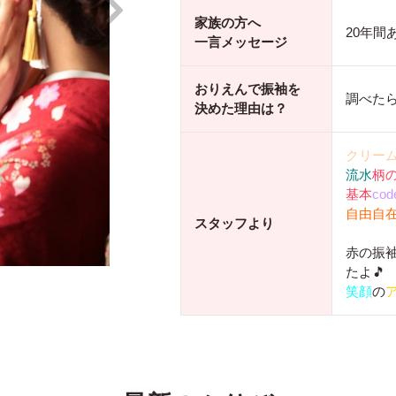
家族の方へ
20年間
一言メッセージ
おりえんで振袖を
調べた
決めた理由は？
クリー
流水
柄
基本
cod
自由自
スタッフより
赤の振
たよ🎵
笑顔
の