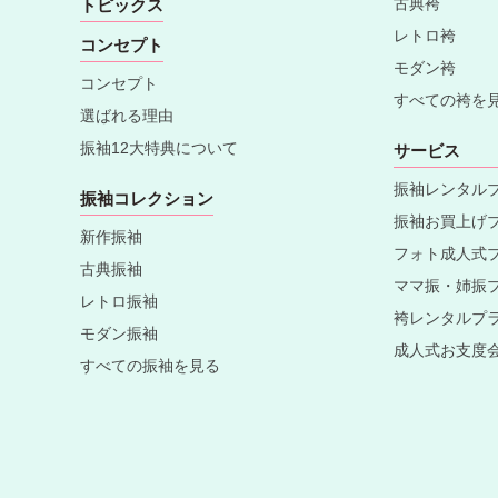
古典袴
トピックス
レトロ袴
コンセプト
モダン袴
コンセプト
すべての袴を
選ばれる理由
振袖12大特典について
サービス
振袖レンタル
振袖コレクション
振袖お買上げ
新作振袖
フォト成人式
古典振袖
ママ振・姉振
レトロ振袖
袴レンタルプ
モダン振袖
成人式お支度
すべての振袖を見る