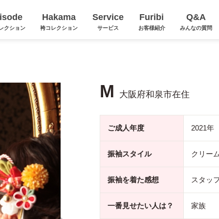
isode
Hakama
Service
Furibi
Q&A
レクション
袴コレクション
サービス
お客様紹介
みんなの質問
M
大阪府和泉市在住
ご成人年度
2021年
振袖スタイル
クリーム
振袖を着た感想
スタッ
一番見せたい人は？
家族