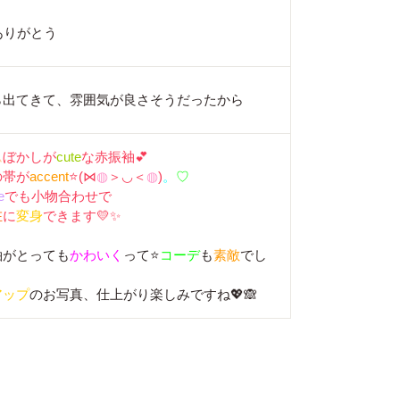
ありがとう
ら出てきて、雰囲気が良さそうだったから
ム
ぼかしが
cute
な赤振袖💕
の帯が
accent
⭐(⋈
◍
＞◡＜
◍
)
。
♡
e
でも小物合わせで
在
に
変身
できます💛✨
袖がとっても
かわいく
って⭐
コーデ
も
素敵
でし
アップ
のお写真、仕上がり楽しみですね💖🙈