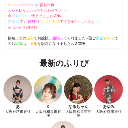
flower
×
princess
girl
振袖🌺👸
オシャレ
な
purple
帯を合わせて・・・
今
doki
code
に仕上げました💕🐇
悩まれ
てた
髪飾
りも
バッチリ
です(⋈
◍
＞◡＜
◍
)
。
♡
🌸 op 🌸 刺繍半衿
振袖
二着
の
撮影
でお嬢様、
頑張って
くれました⭐🥰ご
家族
皆さん
で
のお
写真
も、
素敵
な記念になりましたね🎵🙈💗
最新のふりび
あ
K
なるちゃん
あゆみ
大阪府堺市在住
大阪府和泉市在
大阪府和泉市在
大阪府堺市在住
住
住