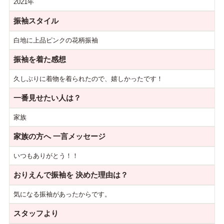
2021年
振袖スタイル
白地に上品ピンクの花柄振袖
振袖を着た感想
久しぶりに着物を着られたので、嬉しかったです！
一番見せたい人は？
家族
家族の方へ
一言メッセージ
いつもありがとう！！
おりえんで振袖を
決めた理由は？
気になる振袖があったからです。
スタッフより