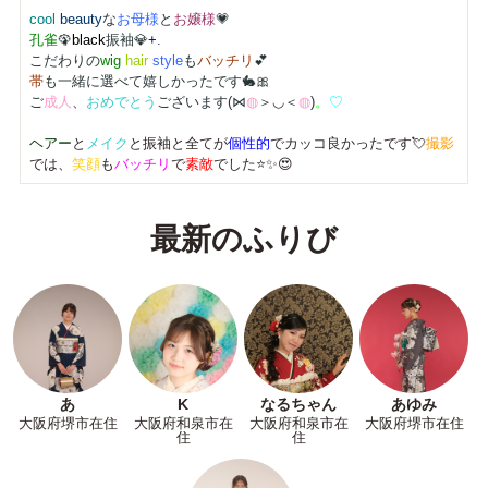
cool
beauty
な
お母様
と
お嬢様
💗
孔雀
🦚
black
振袖💎
+
.
こだわりの
wig
hair
style
も
バッチリ
💕
帯
も一緒に選べて嬉しかったです🐇🎀
ご
成人
、
おめでとう
ございます(⋈
◍
＞◡＜
◍
)
。
♡
ヘアー
と
メイク
と振袖と全てが
個性的
でカッコ良かったです💘
撮影
では、
笑顔
も
バッチリ
で
素敵
でした⭐✨😍
最新のふりび
あ
K
なるちゃん
あゆみ
大阪府堺市在住
大阪府和泉市在
大阪府和泉市在
大阪府堺市在住
住
住