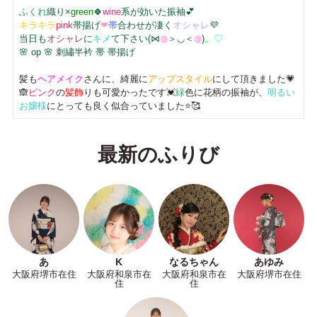
ふくれ
織り×
green
🍀
wine
系が効いた振袖💕
キラキラ
pink
帯揚げ
❤
帯
合わせが凄く
オシャレ
💜
当日も
オシャレ
に
キメ
て下さい(⋈
◍
＞◡＜
◍
)
。
♡
🌸 op 🌸 刺繡半衿 帯 帯揚げ
髪も
ヘアメイク
さんに、綺麗に
アップスタイル
にして頂きました💗
🙈
ピンク
の
髪飾
りも可愛かったです💓
緑
色に花柄の振袖が、
明るい
お嬢様
にとっても良く似合っていました⭐🥰
最新のふりび
あ
K
なるちゃん
あゆみ
大阪府堺市在住
大阪府和泉市在
大阪府和泉市在
大阪府堺市在住
住
住