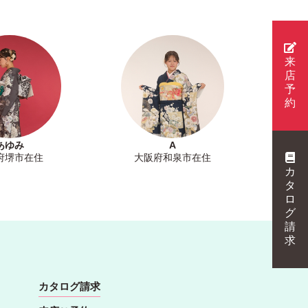
来
店
予
約
あゆみ
A
府堺市在住
大阪府和泉市在住
カ
タ
ロ
グ
請
求
カタログ請求