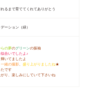
着れるまで育ててくれてありがとう
ラデーション（緑）
からの夢
の
グリーン
の振袖
お似合いでしたよ♪
ラ
輝いてましたよ
と
一緒の撮影
、
盛り上がりましたね
★
ったです
上がり、楽しみにしていて下さいね