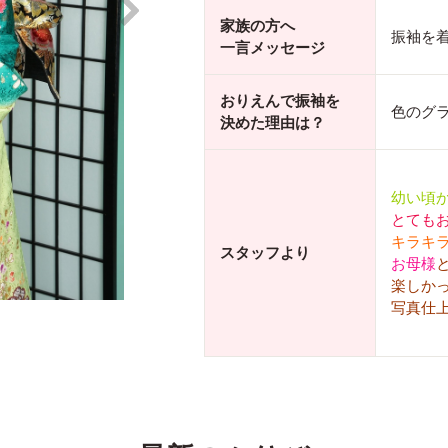
家族の方へ
振袖を
一言メッセージ
おりえんで振袖を
色のグ
決めた理由は？
幼い頃
とても
キラキ
スタッフより
お母様
楽しか
写真仕