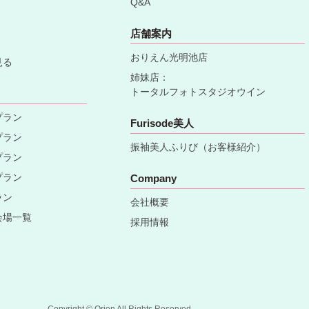
Q&A
店舗案内
おりえん光明池店
見る
姉妹店：
トータルフォトスタジオウイン
プラン
Furisode美人
プラン
振袖美人ふりび（お客様紹介）
プラン
プラン
Company
ラン
会社概要
会場一覧
採用情報