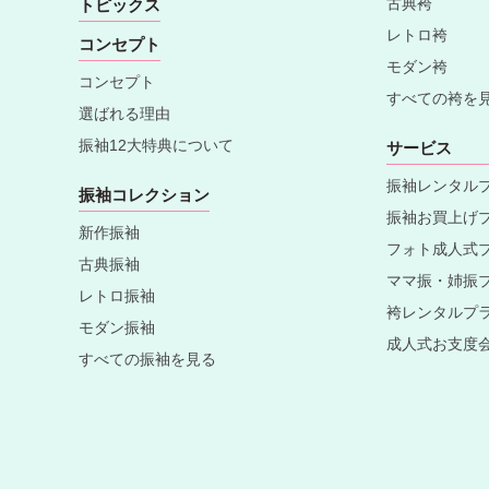
古典袴
トピックス
レトロ袴
コンセプト
モダン袴
コンセプト
すべての袴を
選ばれる理由
振袖12大特典について
サービス
振袖レンタル
振袖コレクション
振袖お買上げ
新作振袖
フォト成人式
古典振袖
ママ振・姉振
レトロ振袖
袴レンタルプ
モダン振袖
成人式お支度
すべての振袖を見る