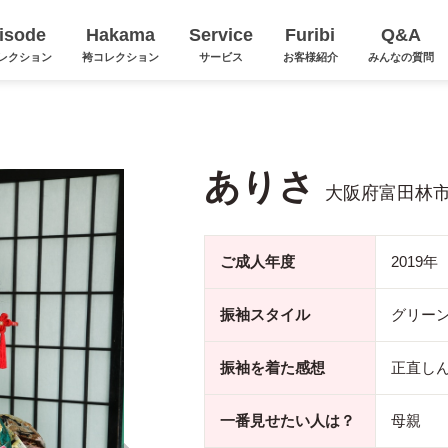
isode
Hakama
Service
Furibi
Q&A
レクション
袴コレクション
サービス
お客様紹介
みんなの質問
ありさ
大阪府富田林
ご成人年度
2019年
振袖スタイル
グリー
振袖を着た感想
正直し
一番見せたい人は？
母親