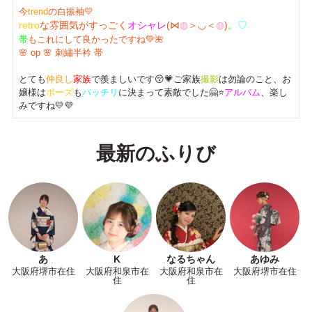
今
trend
の白振袖💛
retro
な雰囲気がすっごく
オシャレ
(⋈
◍
＞◡＜
◍
)
。
♡
帯
もこれにして良かったですね💚🌺
🌸 op 🌸 刺繡半衿 帯
とても
仲良し
家族
で羨ましいです😚💗ご家族
撮影
は勿論のこと、お
嬢様は
ポーズ
も
バッチリ
に決まって素敵でした🤗⭐
アルバム
、楽し
みですね💛💜
最新のふりび
あ
K
なるちゃん
あゆみ
大阪府堺市在住
大阪府和泉市在
大阪府和泉市在
大阪府堺市在住
住
住