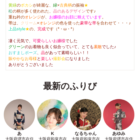
黄緑
の
ボカシ
が綺麗な、
緑
×
古典柄
の振袖
★
松
の柄が多く使われた、
品のあるデザイン
です♪
重ね衿の
オレンジ
が、
お嬢様のお顔に映えています
。
帯は、
クリーム
×
オレンジ
の色を使った
豪華な帯
を合わせて・・・♪
上品style
★
の、
完成
です（*・ω・*）
凄く元気で、
可愛らしいお嬢様
でした
グリーン
のお着物も良く似合っていて、とても
素敵
でした♪
おすましポーズ
、
品
があって素晴らしい！！
賑やかなお母様
と
楽しい
撮影会
になりました
ありがとうございました
最新のふりび
あ
K
なるちゃん
あゆみ
大阪府堺市在住
大阪府和泉市在
大阪府和泉市在
大阪府堺市在住