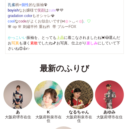
孔雀
柄×
個性
的な振袖
🦚
boyish
なお嬢様で
笑顔
は
cute
💙💜
gradation color
もオシャレ
💎
cool
な
code
がよくお似合いです(⋈
◍
＞◡＜
◍
)
。
♡
🌸
op 🌸 刺繡半衿 重ね衿 帯 ブルーFOX
かっこいい
振袖を、とっても
上品
に着こなされましたね💓😳選んだ
お
写真
も凄く
素敵
でしたね🎵お写真、仕上がり
楽しみ
にしていて下
さいね😍👍✨
最新のふりび
あ
K
なるちゃん
あゆみ
大阪府堺市在住
大阪府和泉市在
大阪府和泉市在
大阪府堺市在住
住
住