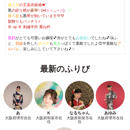
成人式
の
王道
赤振袖💓
黒
の絞り柄が
豪華
✨
(⋈
◍
＞◡＜
◍
)
。
♡
後ろ姿
も
黒
帯が効いています💛💚
髪飾りもバッチリ⭐
🌸 op 🌸 刺繡半衿 重ね衿
笑顔
がとても可愛いお嬢様💕赤がとても
お似合い
でしたね💕😘ふ
と、
視線
を外した
ポーズ
も
大人
っぽくて素敵でしたよ😍💚素敵な
ア
ルバム
、楽しみにしていて下さいね🎵✨
最新のふりび
あ
K
なるちゃん
あゆみ
大阪府堺市在住
大阪府和泉市在
大阪府和泉市在
大阪府堺市在住
住
住