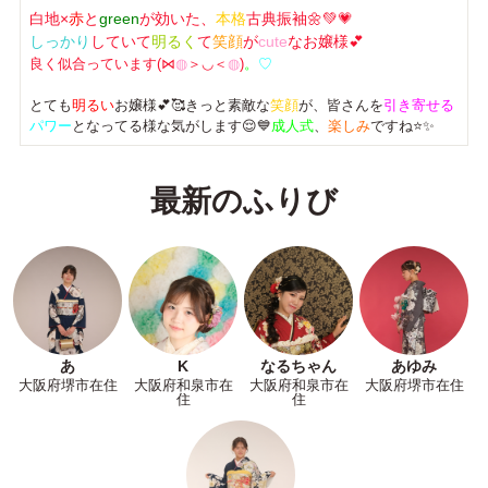
白地×
赤
と
green
が効いた、
本格
古典振袖🌼💚💗
しっかり
していて
明るく
て
笑顔
が
cute
なお嬢様💕
良く似合っています(⋈
◍
＞◡＜
◍
)
。
♡
とても
明るい
お嬢様💕🥰きっと素敵な
笑顔
が、皆さんを
引き寄せる
パワー
となってる様な気がします😌💙
成人式
、
楽しみ
ですね⭐✨
最新のふりび
あ
K
なるちゃん
あゆみ
大阪府堺市在住
大阪府和泉市在
大阪府和泉市在
大阪府堺市在住
住
住