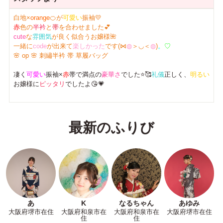
白地×
orange
🍊が
可愛い
振袖💛
赤
色の
半衿
と
帯
を合わせました💕
cute
な
雰囲気
が良く似合うお嬢様🌺
一緒に
code
が出来て
楽しかった
です(⋈
◍
＞◡＜
◍
)
。
♡
🌸 op 🌸 刺繡半衿 帯 草履バッグ
凄く
可愛い
振袖×
赤
帯で満点の
豪華さ
でした⭐🥰
礼儀
正しく、
明るい
お嬢様に
ピッタリ
でしたよ😘💗
最新のふりび
あ
K
なるちゃん
あゆみ
大阪府堺市在住
大阪府和泉市在
大阪府和泉市在
大阪府堺市在住
住
住