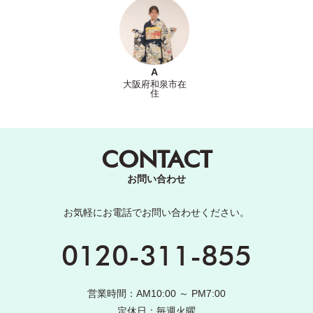
A
大阪府和泉市在
住
CONTACT
お問い合わせ
お気軽にお電話でお問い合わせください。
0120-311-855
営業時間：AM10:00 ～ PM7:00
定休日：毎週火曜