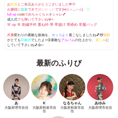
お
友達
とご来店ありがとうございました💙💛
お嬢様に
提案
できて
嬉しかった
です(⋈
◍
＞◡＜
◍
)
。
♡
full op
code
でめちゃくちゃ
オシャレ
💕
成人式
でも輝いて下さいね💎+.
🌸 op 🌸 刺繡半衿 重ね衿 帯 帯揚げ 帯締め 草履バッグ
片身
変わりの素敵な振袖を、
カッコよく
着こなしましたね💕😍
笑顔
がとても
印象的
でしたよ⭐😘素敵な
アルバム
の仕上がり、
楽しみ
に
していて下さいね🎵👍✨
最新のふりび
あ
K
なるちゃん
あゆみ
大阪府堺市在住
大阪府和泉市在
大阪府和泉市在
大阪府堺市在住
住
住