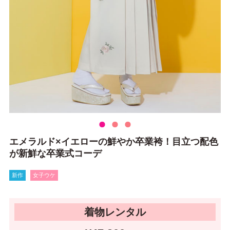
エメラルド×イエローの鮮やか卒業袴！目立つ配色
が新鮮な卒業式コーデ
新作
女子ウケ
着物レンタル