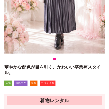
華やかな配色が目を引く、かわいい卒業袴スタイ
ル。
人気
彼氏ウケ
美系
カワイイ系
着物レンタル