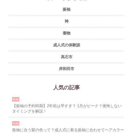
振袖
袴
着物
成人式の体験談
高石市
岸和田市
人気の記事
振袖
【振袖の予約時期】2年前は早すぎ？ 1月がピーク？後悔しない
タイミングを解説！
振袖
振袖に合う髪の色って？成人式に着る振袖に合わせてヘアカラー