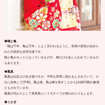
◆鶴と亀
「鶴は千年、亀は万年」とよく言われるように、長寿の意味が込めら
れた代表的な吉祥文様です。
鶴と亀がセットになっているものや、鶴だけがあしらわれているもの
もあります。
◆鳳凰
鳳凰は伝説上の生き物ですが、平和な世界に現れるとされていて、そ
れに由来して[平和]、鳳は雄、凰は雌を指すことから[夫婦円満]の象徴
ともされています。
鳳凰の代わりとして尾長鳥というモチーフが使われたりもします。
◆うさぎ