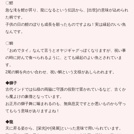
〇鯉
急な滝を鯉が昇り、龍になるという伝説から、[出世]の意味が込められ
た柄です。
子供の日の鯉のぼりも成長を願ったものですよね！実は縁起のいい魚
なんです。
〇鯛
「おめでタイ」なんて言うとオヤジギャグっぽくなりますが、祝い事
の時に好んで食べられるように、とても縁起のよい魚とされていま
す。
2尾の鯛を向かい合わせ、祝い鯛という文様があしらわれます。
◆獅子
古代インドでは仏様の両脇に守護の役割で置かれているなど、古くか
ら魔よけの象徴となっています。
お正月の獅子舞に噛まれるのも、無病息災ですとか悪いものから守っ
てもらう意味がありますよね！
◆龍
天に昇る姿から、[栄光]や[発展]といった意味で用いられています。