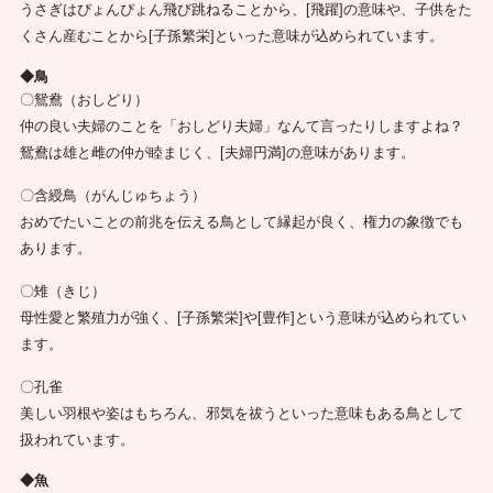
うさぎはぴょんぴょん飛び跳ねることから、[飛躍]の意味や、子供をた
くさん産むことから[子孫繁栄]といった意味が込められています。
◆鳥
〇鴛鴦（おしどり）
仲の良い夫婦のことを「おしどり夫婦」なんて言ったりしますよね？
鴛鴦は雄と雌の仲が睦まじく、[夫婦円満]の意味があります。
〇含綬鳥（がんじゅちょう）
おめでたいことの前兆を伝える鳥として縁起が良く、権力の象徴でも
あります。
〇雉（きじ）
母性愛と繁殖力が強く、[子孫繁栄]や[豊作]という意味が込められてい
ます。
〇孔雀
美しい羽根や姿はもちろん、邪気を祓うといった意味もある鳥として
扱われています。
◆魚