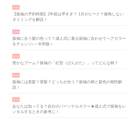
振袖
【振袖の予約時期】2年前は早すぎ？ 1月がピーク？後悔しない
タイミングを解説！
振袖
振袖に合う髪の色って？成人式に着る振袖に合わせてヘアカラー
をチェンジ♪＜令和版＞
振袖
密かなブーム？振袖の「紅型（びんがた）」ってどんな柄？
振袖
振袖には黒髪？茶髪？どっちが合う？振袖の柄と髪色の相性解
説！
振袖
あなたは知ってる？自分のパーソナルカラー★成人式で振袖をレ
ンタルするときの参考に！