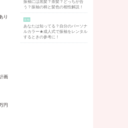
振袖には黒髪？茶髪？どっちが合
う？振袖の柄と髪色の相性解説！
あり
振袖
あなたは知ってる？自分のパーソナ
ルカラー★成人式で振袖をレンタル
するときの参考に！
計画
万円