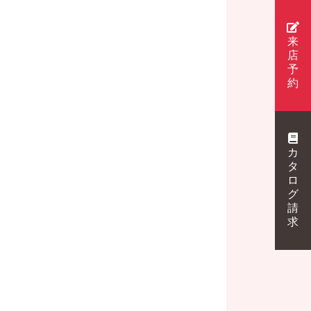
来
店
予
約
カ
タ
ロ
グ
請
求