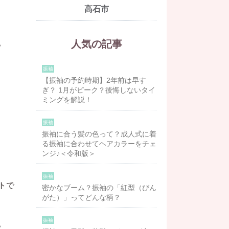
高石市
。
人気の記事
振袖
【振袖の予約時期】2年前は早す
ぎ？ 1月がピーク？後悔しないタイ
ミングを解説！
振袖
振袖に合う髪の色って？成人式に着
る振袖に合わせてヘアカラーをチェ
ンジ♪＜令和版＞
振袖
トで
密かなブーム？振袖の「紅型（びん
がた）」ってどんな柄？
振袖
。