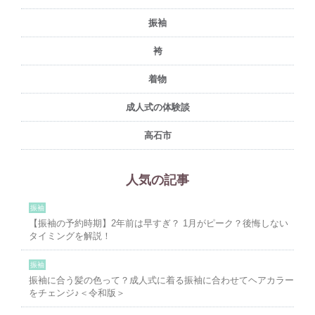
振袖
袴
着物
成人式の体験談
高石市
人気の記事
振袖
【振袖の予約時期】2年前は早すぎ？ 1月がピーク？後悔しない
タイミングを解説！
振袖
振袖に合う髪の色って？成人式に着る振袖に合わせてヘアカラー
をチェンジ♪＜令和版＞