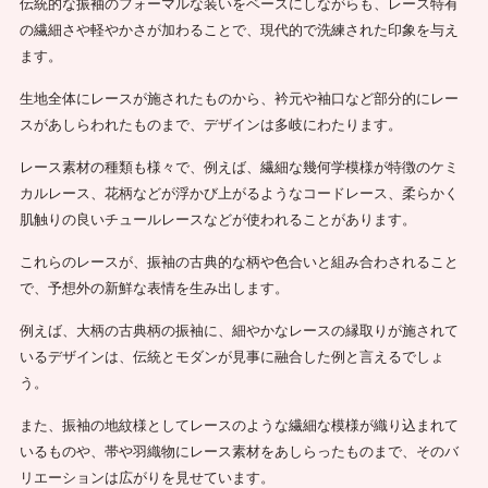
伝統的な振袖のフォーマルな装いをベースにしながらも、レース特有
の繊細さや軽やかさが加わることで、現代的で洗練された印象を与え
ます。
生地全体にレースが施されたものから、衿元や袖口など部分的にレー
スがあしらわれたものまで、デザインは多岐にわたります。
レース素材の種類も様々で、例えば、繊細な幾何学模様が特徴のケミ
カルレース、花柄などが浮かび上がるようなコードレース、柔らかく
肌触りの良いチュールレースなどが使われることがあります。
これらのレースが、振袖の古典的な柄や色合いと組み合わされること
で、予想外の新鮮な表情を生み出します。
例えば、大柄の古典柄の振袖に、細やかなレースの縁取りが施されて
いるデザインは、伝統とモダンが見事に融合した例と言えるでしょ
う。
また、振袖の地紋様としてレースのような繊細な模様が織り込まれて
いるものや、帯や羽織物にレース素材をあしらったものまで、そのバ
リエーションは広がりを見せています。