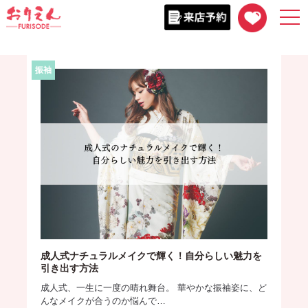
togg
navi
振袖
成人式ナチュラルメイクで輝く！自分らしい魅力を
引き出す方法
成人式、一生に一度の晴れ舞台。 華やかな振袖姿に、ど
んなメイクが合うのか悩んで…