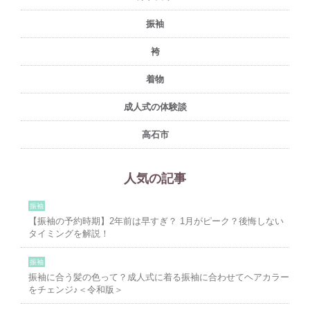
振袖
袴
着物
成人式の体験談
高石市
人気の記事
振袖
【振袖の予約時期】2年前は早すぎ？ 1月がピーク？後悔しない
タイミングを解説！
振袖
振袖に合う髪の色って？成人式に着る振袖に合わせてヘアカラー
をチェンジ♪＜令和版＞