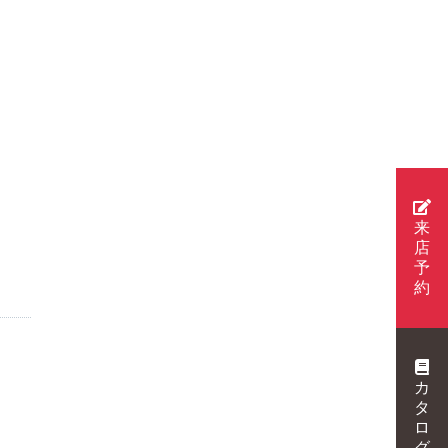
来
店
予
約
カ
タ
ロ
グ