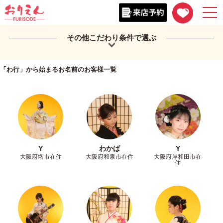
togg
navi
その他こだわり条件で選ぶ
「わ行」から始まるお名前のお客様一覧
Y
わかば
Y
大阪府堺市在住
大阪府和泉市在住
大阪府岸和田市在
住