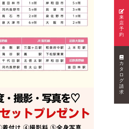
来
店
予
約
カ
タ
ロ
グ
請
求