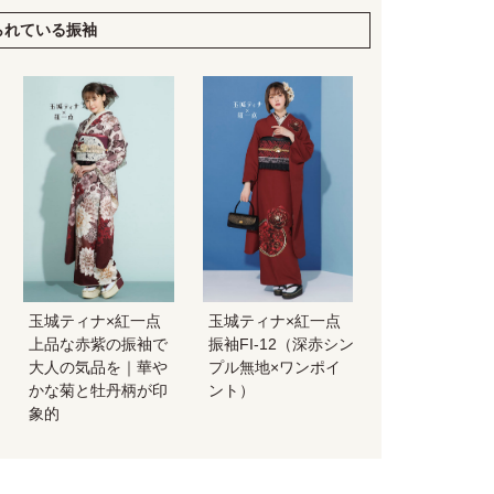
られている振袖
玉城ティナ×紅一点
玉城ティナ×紅一点
上品な赤紫の振袖で
振袖FI-12（深赤シン
大人の気品を｜華や
プル無地×ワンポイ
かな菊と牡丹柄が印
ント）
象的