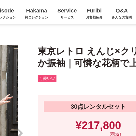
isode
Hakama
Service
Furibi
Q&A
レクション
袴コレクション
サービス
お客様紹介
みんなの質問
東京レトロ えんじ×ク
か振袖｜可憐な花柄で
可愛い♡
30点レンタルセット
¥217,800
(税込)