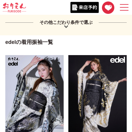
togg
navi
その他こだわり条件で選ぶ
edelの着用振袖一覧