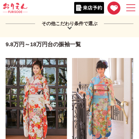
togg
navi
その他こだわり条件で選ぶ
9.8万円～18万円台の振袖一覧